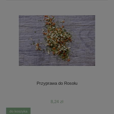
Przyprawa do Rosołu
8,24 zł
do koszyka
d