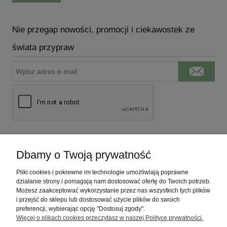
Nie przegap nowości, promocji i ciekawostek ze
świata przypraw
Dbamy o Twoją prywatność
INFORMACJE
Pliki cookies i pokrewne im technologie umożliwiają poprawne
WSPÓŁPRACA
działanie strony i pomagają nam dostosować ofertę do Twoich potrzeb.
Możesz zaakceptować wykorzystanie przez nas wszystkich tych plików
i przejść do sklepu lub dostosować użycie plików do swoich
MOJE KONTO
preferencji, wybierając opcję "Dostosuj zgody".
Więcej o plikach cookies przeczytasz w naszej Polityce prywatności.