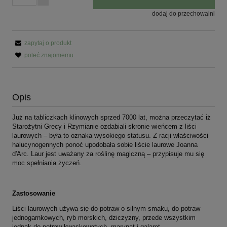
dodaj do przechowalni
zapytaj o produkt
poleć znajomemu
Opis
Już na tabliczkach klinowych sprzed 7000 lat, można przeczytać iż
Starożytni Grecy i Rzymianie ozdabiali skronie wieńcem z liści
laurowych – była to oznaka wysokiego statusu. Z racji właściwości
halucynogennych ponoć upodobała sobie liście laurowe Joanna
d'Arc. Laur jest uważany za roślinę magiczną – przypisuje mu się
moc spełniania życzeń.
Zastosowanie
Liści laurowych używa się do potraw o silnym smaku, do potraw
jednogarnkowych, ryb morskich, dziczyzny, przede wszystkim
jednak do potraw kwaskowatych, marynat i galaret.