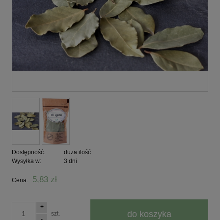
Dostępność:
duża ilość
Wysyłka w:
3 dni
5,83 zł
Cena:
+
do koszyka
szt.
-