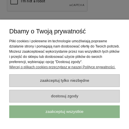
Dbamy o Twoją prywatność
INFORMACJE
Pliki cookies i pokrewne im technologie umożliwiają poprawne
WSPÓŁPRACA
działanie strony i pomagają nam dostosować ofertę do Twoich potrzeb.
Możesz zaakceptować wykorzystanie przez nas wszystkich tych plików
i przejść do sklepu lub dostosować użycie plików do swoich
MOJE KONTO
preferencji, wybierając opcję "Dostosuj zgody".
Więcej o plikach cookies przeczytasz w naszej Polityce prywatności.
PŁATNOŚCI I DOSTAWA
zaakceptuj tylko niezbędne
POMOC
dostosuj zgody
Szczypta-natury.pl
to wyjątkowy sklep, dzięki któremu odkryją Państwo
zaakceptuj wszystkie
nowe smaki świata nie wychodząc z domu oraz będą cieszyć się już
znanymi i docenionymi przyprawami i mieszankami przypraw bez
dodatków chemicznych, konserwantów oraz wzmacniaczy smaku.