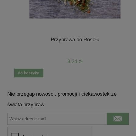
Przyprawa do Rosołu
8,24 zł
do koszyka
d
Nie przegap nowości, promocji i ciekawostek ze
świata przypraw