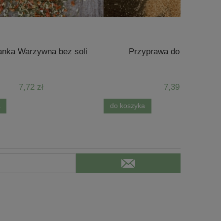
 soli
Przyprawa do Kawy /60g/
Przy
7,39 zł
do koszyka
do koszyk