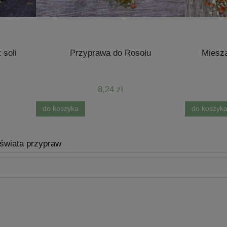
Przyprawa do Rosołu
Mieszanka Warzywna bez
8,24 zł
7,72 zł
yka
do koszyka
 świata przypraw