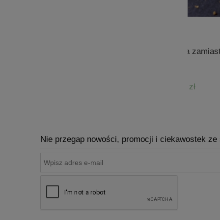
Przyprawa Zioła zamiast soli
6,22 zł
do koszyka
do kosz
Nie przegap nowości, promocji i ciekawostek ze