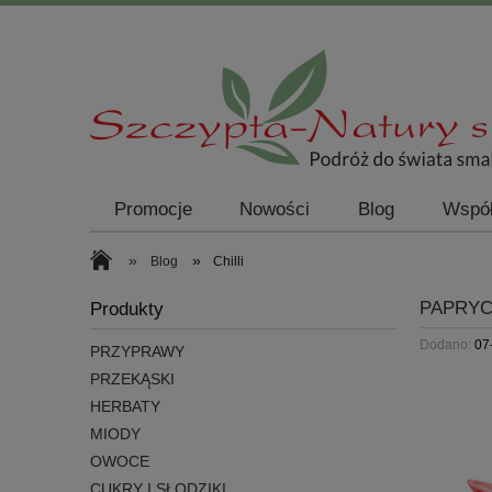
Promocje
Nowości
Blog
Współ
»
»
Blog
Chilli
PAPRYC
Produkty
Dodano:
07
PRZYPRAWY
PRZEKĄSKI
HERBATY
MIODY
OWOCE
CUKRY I SŁODZIKI