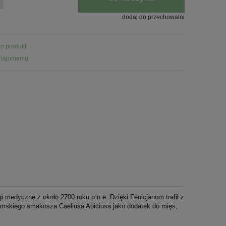
dodaj do przechowalni
 o produkt
znajomemu
̨gi medyczne z około 2700 roku p.n.e. Dzięki Fenicjanom trafił z
rzymskiego smakosza Caeliusa Apiciusa jako dodatek do mięs,