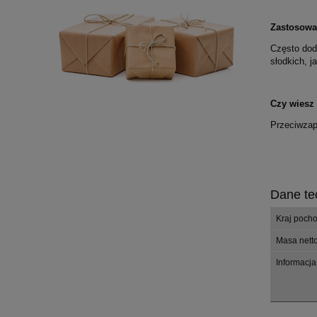
Zastosowa
Często do
słodkich, j
Czy wiesz
Przeciwzap
Dane te
Kraj poch
Masa nett
Informacja