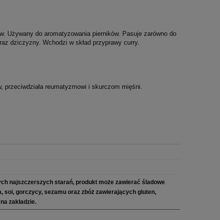
tów. Używany do aromatyzowania pierników. Pasuje zarówno do
 oraz dziczyzny. Wchodzi w skład przyprawy curry.
w, przeciwdziała reumatyzmowi i skurczom mięśni.
ch najszczerszych starań, produkt może zawierać śladowe
ra, soi, gorczycy, sezamu oraz zbóż zawierających gluten,
na zakładzie.