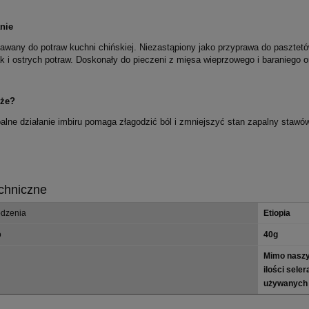
nie
dawany do potraw kuchni chińskiej. Niezastąpiony jako przyprawa do paszte
ak i ostrych potraw. Doskonały do pieczeni z mięsa wieprzowego i baraniego
 że?
alne działanie imbiru pomaga złagodzić ból i zmniejszyć stan zapalny stawó
chniczne
odzenia
Etiopia
o
40g
Mimo naszy
ilości sele
używanych 