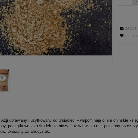
-
zapytaj
poleć 
w Azji uprawiany i użytkowany od tysiącleci – wspominają o nim chińskie ksie
opy, początkowo jako środek płatniczy. Już w I wieku n.e. polecany przez 
sów. Uważany za afrodyzjak.