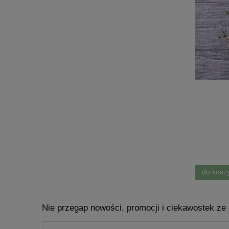
Przyprawa Zioła zamiast soli
6,22 zł
do koszyka
do kosz
Nie przegap nowości, promocji i ciekawostek ze