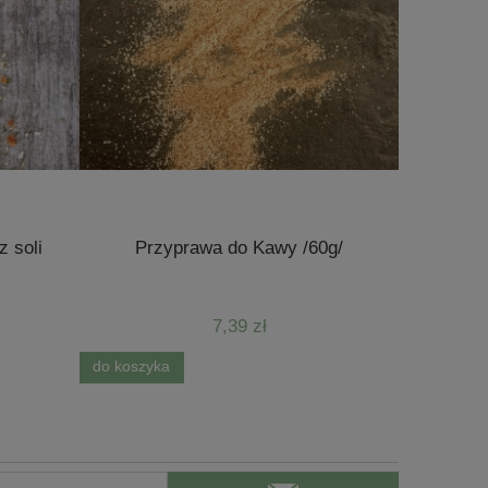
 soli
Przyprawa do Kawy /60g/
Przy
7,39 zł
do koszyka
do koszyk