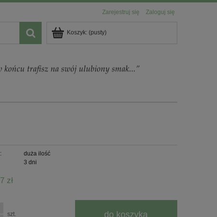
Zarejestruj się
Zaloguj się
Koszyk:
(pusty)
:
duża ilość
3 dni
7 zł
do koszyka
szt.