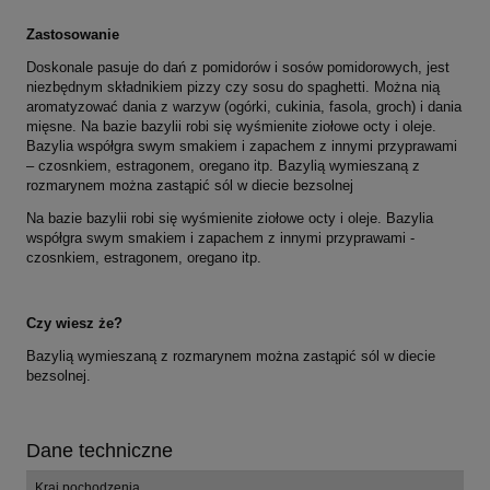
Zastosowanie
Doskonale pasuje do dań z pomidorów i sosów pomidorowych, jest
niezbędnym składnikiem pizzy czy sosu do spaghetti. Można nią
aromatyzować dania z warzyw (ogórki, cukinia, fasola, groch) i dania
mięsne. Na bazie bazylii robi się wyśmienite ziołowe octy i oleje.
Bazylia współgra swym smakiem i zapachem z innymi przyprawami
– czosnkiem, estragonem, oregano itp. Bazylią wymieszaną z
rozmarynem można zastąpić sól w diecie bezsolnej
Na bazie bazylii robi się wyśmienite ziołowe octy i oleje. Bazylia
współgra swym smakiem i zapachem z innymi przyprawami -
czosnkiem, estragonem, oregano itp.
Czy wiesz że?
Bazylią wymieszaną z rozmarynem można zastąpić sól w diecie
bezsolnej.
Dane techniczne
Kraj pochodzenia