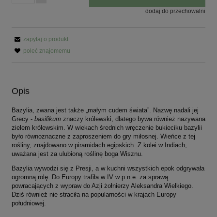
dodaj do przechowalni
zapytaj o produkt
poleć znajomemu
Opis
Bazylia, zwana jest także „małym cudem świata”. Nazwę nadali jej
Grecy -
basilikum
znaczy królewski, dlatego bywa również nazywana
zielem królewskim. W wiekach średnich wręczenie bukieciku bazylii
było równoznaczne z zaproszeniem do gry miłosnej. Wieńce z tej
rośliny, znajdowano w piramidach egipskich. Z kolei w Indiach,
uważana jest za ulubioną roślinę boga Wisznu.
Bazylia wywodzi się z Presji, a w kuchni wszystkich epok odgrywała
ogromną rolę. Do Europy trafiła w IV w p.n.e. za sprawą
powracających z wypraw do Azji żołnierzy Aleksandra Wielkiego.
Dziś również nie straciła na popularności w krajach Europy
południowej.